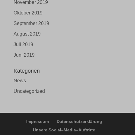
November 2019
Details anzeigen
wordpress_logged_in_*
Oktober 2019
borlabs-cookie
wordpress_test_cookie
September 2019
et-editing-post-*
wp-settings-*
August 2019
et-recommend-sync-post-*
wp-settings-time-*
Juli 2019
Juni 2019
et-saved-post*
ssm_au_c
Kategorien
News
Uncategorized
Impressum
Datenschutzerklärung
Unsere Social–Media–Auftritte