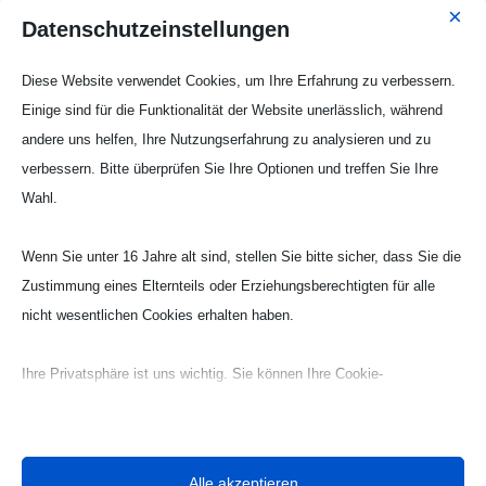
×
Aufstieg in die Kreisliga B!!!
Datenschutzeinstellungen
Oster – Fußballcamp ein voller Erfolg!!!
Diese Website verwendet Cookies, um Ihre Erfahrung zu verbessern.
Auf nach Mennrath!!!!
Einige sind für die Funktionalität der Website unerlässlich, während
E-Jugend gewinnt Hallenturnier
andere uns helfen, Ihre Nutzungserfahrung zu analysieren und zu
verbessern. Bitte überprüfen Sie Ihre Optionen und treffen Sie Ihre
Starke E-Jugend erreicht Endrunde der
Wahl.
Hallenstadtmeisterschaft
Wenn Sie unter 16 Jahre alt sind, stellen Sie bitte sicher, dass Sie die
Archiv
Zustimmung eines Elternteils oder Erziehungsberechtigten für alle
Juni 2024
nicht wesentlichen Cookies erhalten haben.
Mai 2024
Januar 2023
Ihre Privatsphäre ist uns wichtig. Sie können Ihre Cookie-
Einstellungen jederzeit anpassen. Für weitere Informationen darüber,
Juni 2022
wie wir Daten verwenden, lesen Sie bitte unsere Datenschutzrichtlinie.
Februar 2022
Sie können Ihre Präferenzen jederzeit ändern, indem Sie auf die
Alle akzeptieren