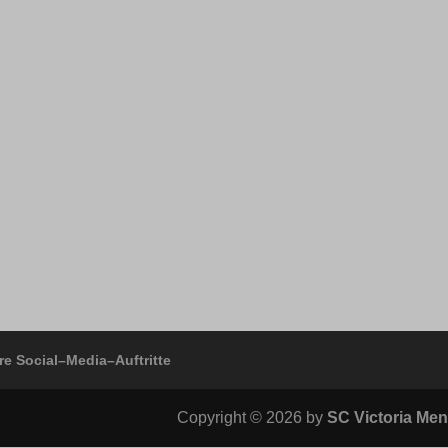
ss_logged_in_*
-cookie
ss_test_cookie
ng-post-*
ings-*
mmend-sync-post-*
ings-time-*
d-post*
_c
re Social–Media–Auftritte
Copyright © 2026 by
SC Victoria Men