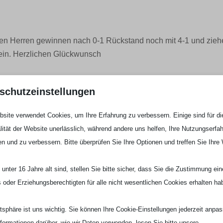
en Herren gewinnen nach 0-1 Rückstand noch mit 4-1 und zie
 ein. Herzlichen Glückwunsch
schutzeinstellungen
site verwendet Cookies, um Ihre Erfahrung zu verbessern. Einige sind für di
lität der Website unerlässlich, während andere uns helfen, Ihre Nutzungserfa
 Um 20 Uhr steigt die Bezirksligapartie gegen den SV Straelen I
en und zu verbessern. Bitte überprüfen Sie Ihre Optionen und treffen Sie Ihre
ppe 4 einzuordnen ist. Eine hochinteressante Partie, die in der
i...
unter 16 Jahre alt sind, stellen Sie bitte sicher, dass Sie die Zustimmung ei
ls oder Erziehungsberechtigten für alle nicht wesentlichen Cookies erhalten ha
atsphäre ist uns wichtig. Sie können Ihre Cookie-Einstellungen jederzeit anpa
nformationen darüber, wie wir Daten verwenden, lesen Sie bitte unsere