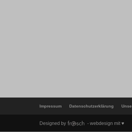
wordpre
borlabs
wordpre
et-editi
wp-sett
et-reco
wp-sett
et-save
ssm_au
Impressum
Datenschutzerklärung
Unse
Designed by
- webdesign mit ♥