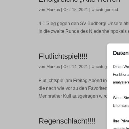
von
Markus
|
Okt. 18, 2021
|
Uncategorized
4-1 Sieg gegen den SV Budberg! Unsere alt
in die zweite Runde des Niederrheinpokals
Daten
Flutlichtspiel!!!!
von
Markus
|
Okt. 14, 2021
|
Uncategorized
Diese Web
Funktiona
Flutlichtspiel am Freitag Abend in Mennrath!
analysier
die nach wie vor zu den Favoriten in der Gru
Mennrather Kull ausgetragen wird. Seid dabe
Wenn Sie 
Elterntei
Regenschlacht!!!!
Ihre Priv
weitere I