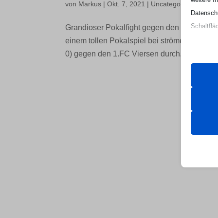
von
Markus
|
Okt. 7, 2021
|
Uncategorized
Datenschu
Schaltflä
Grandioser Pokalfight gegen den Landesligis
einem tollen Pokalspiel bei strömendem Reg
Beachten 
0) gegen den 1.FC Viersen durch. Mit Beginn
und die v
Essen
Essenz
ordnun
keine
Ander
et-edito
Diese 
spezifi
mhcook
wfwaf-a