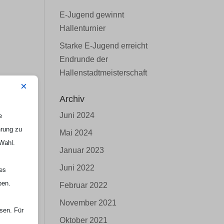
E-Jugend gewinnt
Hallenturnier
Starke E-Jugend erreicht
Endrunde der
Hallenstadtmeisterschaft
×
Archiv
Juni 2024
e
hrung zu
Mai 2024
 Wahl.
Januar 2023
Juni 2022
nes
ben.
Februar 2022
November 2021
ssen. Für
Oktober 2021