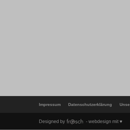
wordpre
borlabs
wordpre
et-editi
wp-sett
et-reco
wp-sett
et-save
ssm_au
Impressum
Datenschutzerklärung
Unse
Designed by
- webdesign mit ♥