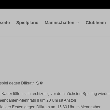
seite
Spielpläne
Mannschaften
Clubheim
spiel gegen Dilkrath
💪
⚽️
Kader füllen sich rechtzeitig vor dem nächsten Spieltag wiede
eindahlen-Mennrath II um 20 Uhr ist Anstoß.
l der Ersten gegen Dilkrath an. 15:30 Uhr im Mennrather