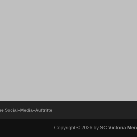
ss_logged_in_*
-cookie
ss_test_cookie
ng-post-*
ings-*
mmend-sync-post-*
ings-time-*
d-post*
_c
re Social–Media–Auftritte
Copyright © 2026 by
SC Victoria Men