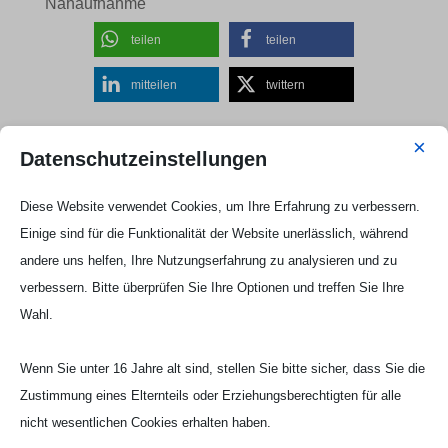
teilen
teilen
mitteilen
twittern
×
Datenschutzeinstellungen
Diese Website verwendet Cookies, um Ihre Erfahrung zu verbessern.
Einige sind für die Funktionalität der Website unerlässlich, während
Neueste Beiträge
andere uns helfen, Ihre Nutzungserfahrung zu analysieren und zu
Aufstieg in die Kreisliga B!!!
verbessern. Bitte überprüfen Sie Ihre Optionen und treffen Sie Ihre
Wahl.
Oster – Fußballcamp ein voller Erfolg!!!
Auf nach Mennrath!!!!
Wenn Sie unter 16 Jahre alt sind, stellen Sie bitte sicher, dass Sie die
E-Jugend gewinnt Hallenturnier
Zustimmung eines Elternteils oder Erziehungsberechtigten für alle
nicht wesentlichen Cookies erhalten haben.
Starke E-Jugend erreicht Endrunde der